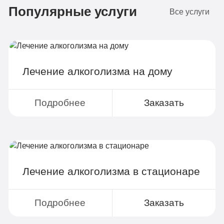
Популярные услуги
4-х местная комната
2
Все услуги
Диагностика
Групповая терапия
Детоксикация
Лечение алкоголизма на дому
Круглосуточное наблюдение
Поддержка родственников
Подробнее
Заказать
4-х разовое питание
Больничный лист
Лечение алкоголизма в стационаре
Записаться
Подробнее
Заказать