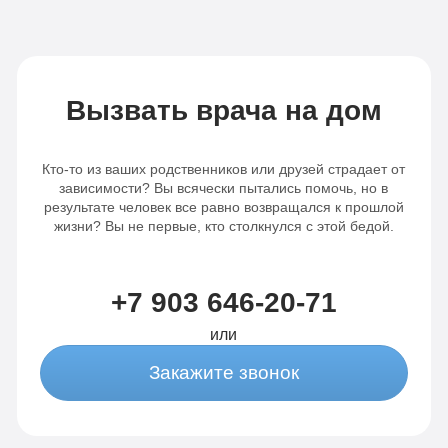
родителями и сделал процедуру. Дал
д
мне все рекомендации, рассказал про
п
методы кодирования на будущее и о
п
лечении алкогольной зависимости. Цена
х
меня тоже порадовала – рассчитывала,
П
Вызвать врача на дом
что отдам больше. Очень довольна
з
вашими услугами. Огромная
у
благодарность вашим специалистам!
п
Кто-то из ваших родственников или друзей страдает от
к
зависимости? Вы всячески пытались помочь, но в
в
результате человек все равно возвращался к прошлой
жизни? Вы не первые, кто столкнулся с этой бедой.
П
с
к
с
+7 903 646-20-71
О
или
Закажите звонок