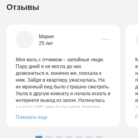
Отзывы
Мария
25 лет
Моя мать с отчимом – запойные люди.
М
Пару дней я не могла до них
в
дозвониться и, конечно же, поехала к
н
ним. Зайдя в квартиру, ужаснулась. На
п
их мрачный вид было страшно смотреть.
д
Ушла в другую комнату и начала искать в
и
интернете вывод из запоя. Наткнулась
и
на ваш сайт, чем-то он меня привлек.
и
Позвонила, описала ситуацию. Ответила
м
Показать еще
на заданные вопросы. Врач приехал
с
быстро с небольшим ожиданием.
п
Сначала провел короткую беседу с
у