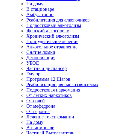
На дому
В стационаре
Амбулаторно
Реабилитация для алкоголиков
Подростковый алкоголизм
Женский алкоголизм
Хронический алкоголизм
Принудительное лечение
Алкогольное отравление
Снятие ломки
Детоксикация
УБОД
Частный диспансер
Daytop
Программа 12 Шагов
Реабилитация для наркозависимых
Подростковая наркомания
От лёгких наркотиков
От солей
От мефедрона
От героина
Лечение токсикомании
На дому
В стационаре
Частный Вытрезвитель