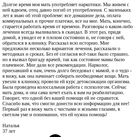
Долгое время моя мать употребляет наркотики. Мы живем с
ней вдвоем, отец давно погиб от употребления. С маленьких
лет я знаю об этой проблеме: все домашние дела, оплата
коммунальных и прочие платежи, все на мне. Мать, конечно,
старается работать время от времени. Разговоры о каком-либо
лечении всегда выливались в скандал. В этот раз, придя
домой, я увидел ее в плохом состоянии и, не говоря с ней,
обратился в клинику. Рассказал всю историю. Мне
предложили несколько вариантов лечения, рассказали о
методиках и сроках. Без её согласия всё-таки было страшно,
но я вызвал бригаду врачей, так как состояние мамы было
плачевное. Мне дали все рекомендации. Нарколог,
приехавший к нам, очень долго беседовал с мамой, и о чудо -
я вижу, как она начинает собирать необходимые вещи. Мать
увезли в клинику, провели ей курс детоксикации организма.
Была проведена колоссальная работа с психологом. Сейчас
мать дома, и она сама хочет ехать к вам на реабилитацию.
Говорит, что одной без вашей помощи ей не справится.
Спасибо вам, что смогли донести всю информацию для нее!
Первый раз я вижу мать с чистыми и ясными глазами, в
светлом уме и понимании, что ей нужна помощь!
Наталья
37 лет