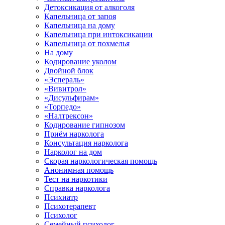
Детоксикация от алкоголя
Капельница от запоя
Капельница на дому
Капельница при интоксикации
Капельница от похмелья
На дому
Кодирование уколом
Двойной блок
«Эспераль»
«Вивитрол»
«Дисульфирам»
«Торпедо»
«Налтрексон»
Кодирование гипнозом
Приём нарколога
Консультация нарколога
Нарколог на дом
Скорая наркологическая помощь
Анонимная помощь
Тест на наркотики
Справка нарколога
Психиатр
Психотерапевт
Психолог
Семейный психолог