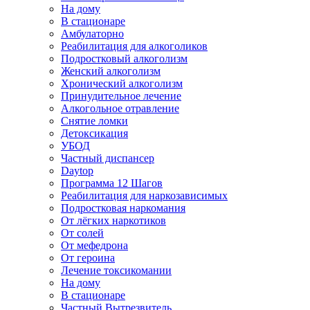
На дому
В стационаре
Амбулаторно
Реабилитация для алкоголиков
Подростковый алкоголизм
Женский алкоголизм
Хронический алкоголизм
Принудительное лечение
Алкогольное отравление
Снятие ломки
Детоксикация
УБОД
Частный диспансер
Daytop
Программа 12 Шагов
Реабилитация для наркозависимых
Подростковая наркомания
От лёгких наркотиков
От солей
От мефедрона
От героина
Лечение токсикомании
На дому
В стационаре
Частный Вытрезвитель