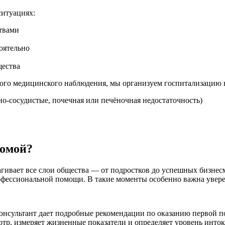
ситуациях:
твами
оятельно
щества
нного медицинского наблюдения, мы организуем госпитализацию 
о-сосудистые, почечная или печёночная недостаточность)
домой?
гивает все слои общества — от подростков до успешных бизнесм
офессиональной помощи. В такие моменты особенно важна увере
онсультант дает подробные рекомендации по оказанию первой п
тр, измеряет жизненные показатели и определяет уровень инто