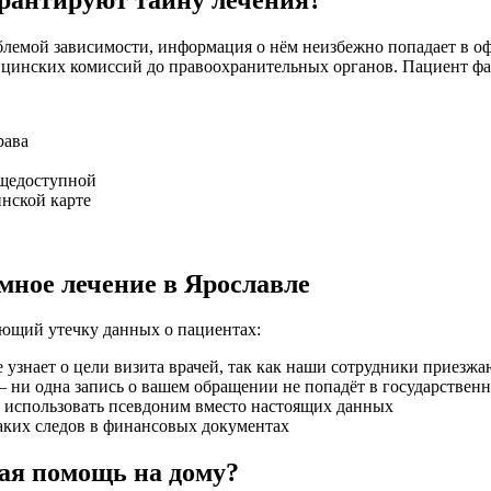
облемой зависимости, информация о нём неизбежно попадает в о
ицинских комиссий до правоохранительных органов. Пациент фак
рава
бщедоступной
инской карте
мное лечение в Ярославле
ающий утечку данных о пациентах:
 узнает о цели визита врачей, так как наши сотрудники приез
 ни одна запись о вашем обращении не попадёт в государствен
использовать псевдоним вместо настоящих данных
ких следов в финансовых документах
кая помощь на дому?