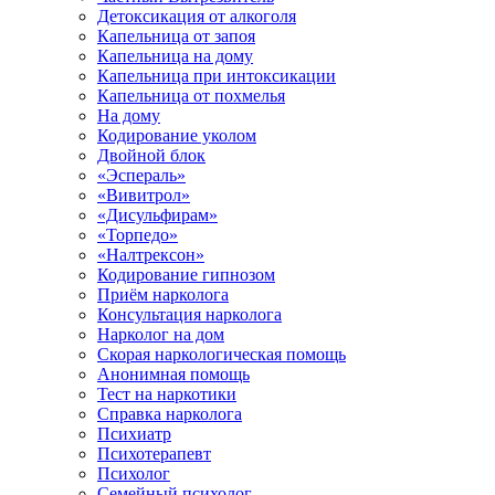
Детоксикация от алкоголя
Капельница от запоя
Капельница на дому
Капельница при интоксикации
Капельница от похмелья
На дому
Кодирование уколом
Двойной блок
«Эспераль»
«Вивитрол»
«Дисульфирам»
«Торпедо»
«Налтрексон»
Кодирование гипнозом
Приём нарколога
Консультация нарколога
Нарколог на дом
Скорая наркологическая помощь
Анонимная помощь
Тест на наркотики
Справка нарколога
Психиатр
Психотерапевт
Психолог
Семейный психолог