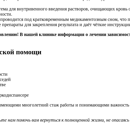
тема для внутривенного введения растворов, очищающих кровь 
ности.
проводится под кратковременным медикаментозным сном, что п
 препараты для закрепления результата и даёт чёткие инструкц
влению! В нашей клинике информация о лечении зависимости
еской помощи
ости
оседей
тве
аркодиспансере
 имеющими многолетний стаж работы и понимающими важность 
те нам помочь вам вернуться к полноценной жизни, не опасаясь