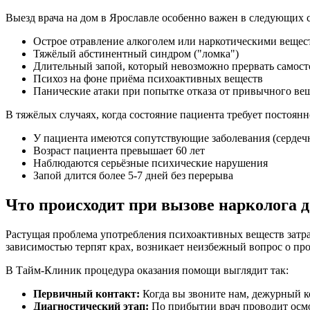
Выезд врача на дом в Ярославле особенно важен в следующих 
Острое отравление алкоголем или наркотическими вещес
Тяжёлый абстинентный синдром ("ломка")
Длительный запой, который невозможно прервать самост
Психоз на фоне приёма психоактивных веществ
Панические атаки при попытке отказа от привычного ве
В тяжёлых случаях, когда состояние пациента требует постоя
У пациента имеются сопутствующие заболевания (сердечн
Возраст пациента превышает 60 лет
Наблюдаются серьёзные психические нарушения
Запой длится более 5-7 дней без перерыва
Что происходит при вызове нарколога 
Растущая проблема употребления психоактивных веществ затра
зависимостью терпят крах, возникает неизбежный вопрос о пр
В Тайм-Клиник процедура оказания помощи выглядит так:
Первичный контакт:
Когда вы звоните нам, дежурный к
Диагностический этап:
По прибытии врач проводит осмо