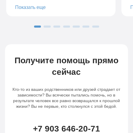
профессиональную консультацию о
в
Показать еще
методах кодирования. Кодирование
н
было подобрано индивидуально, в
р
зависимости от наших особенностей. Мы
с
с супругой довольны приемом,
с
результатом работы. Сразу видно, что
о
работают специалисты, знающие своё
м
дело.
д
п
Получите помощь прямо
п
п
сейчас
с
Кто-то из ваших родственников или друзей страдает от
зависимости? Вы всячески пытались помочь, но в
результате человек все равно возвращался к прошлой
жизни? Вы не первые, кто столкнулся с этой бедой.
+7 903 646-20-71