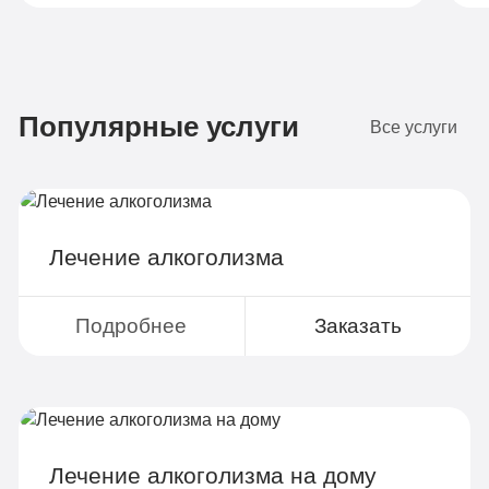
Бюджетно
1 490 руб
Популярные услуги
4-х местная комната
2
Все услуги
Диагностика
Групповая терапия
Детоксикация
Лечение алкоголизма
Круглосуточное наблюдение
Поддержка родственников
Подробнее
Заказать
4-х разовое питание
Больничный лист
Лечение алкоголизма на дому