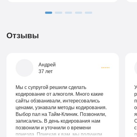
Подробнее
Заказать
Отзывы
Андрей
37 лет
Мы с супругой решили сделать
У
кодирование от алкоголя. Много какие
р
сайты обзванивали, интересовались
п
ценами, узнавали методы кодирования.
о
Выбор пал на Тайм-Клиник. Позвонили,
я
записались. В день кодирования нам
С
позвонили и уточнили о времени
с
приезда. Приехав к вам, мы получили
п