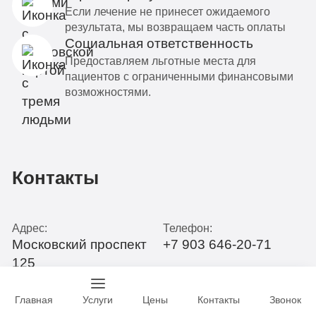
Если лечение не принесет ожидаемого
результата, мы возвращаем часть оплаты
Социальная ответственность
Предоставляем льготные места для
пациентов с ограниченными финансовыми
возможностями.
Контакты
Адрес:
Телефон:
Московский проспект
+7 903 646-20-71
125
Telegram:
Whatsapp:
Главная
Услуги
Цены
Контакты
Звонок
Telegram
Whatsapp