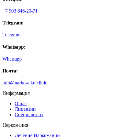
рассказал мне о способах кодирования, учел мои
пожелания. Профессионально и стерильно провел
+7 903 646-20-71
процедуру. Полгода не пью и удивляюсь, неужели это
возможно. Искренне благодарен вашему специалисту.
Telegram:
Telegram
Whatsapp:
Whatsapp
Почта:
info@narko-alko.clinic
Информация
О нас
Лицензии
Специалисты
Наркомания
Лечение Наркомании