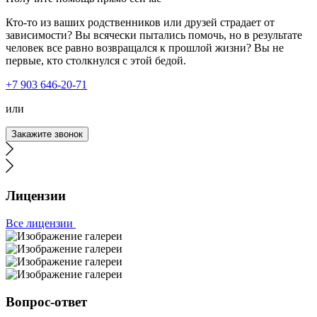
Кто-то из ваших родственников или друзей страдает от
зависимости? Вы всячески пытались помочь, но в результате
человек все равно возвращался к прошлой жизни? Вы не
первые, кто столкнулся с этой бедой.
Тайм-Клиник - лучшая служба вызова врача на дом.
+7 903 646-20-71
Квалифицированные специалисты, адекватные цены,
круглосуточная работа. Ко мне выезжали даже ночью,
или
по предоплате, и это разумно, ведь на вызовы, которые
ездит ваша бригада, можно ожидать что угодно. Я сам в
Закажите звонок
ту ночь, смог очухаться спустя 20 минут звонков в
домофон. Бригада не уезжала, а дозванивалась до меня
до пьяного.
Лицензии
Все лицензии
Вызывала службу нарколога на дом. Мой отец был в
долгом запое, началась одышка и головокружения. Я
незамедлительно вызвала врача. Спасибо наркологу,
Вопрос-ответ
который к нам выехал, качественно и быстро привел