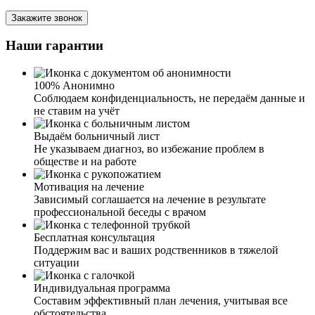
Закажите звонок
Обращался для вызова нарколога на дом. Остались
очень довольны и ценой и результатом. Мать не могла
Наши гарантии
выйти из запоя. Приехавший врач провел диагностику
состояния, поставил капельницу для детоксикации
крови, оставил седативные и сосудистые лекарства на
три дня для полного восстановления организма.
100% Анонимно
Соблюдаем конфиденциальность, не передаём данные и
не ставим на учёт
Выдаём больничный лист
Не указываем диагноз, во избежание проблем в
обществе и на работе
Мотивация на лечение
Зависимый соглашается на лечение в результате
Сын не мог выйти из запоя. Каждый год сталкиваемся с
профессиональной беседы с врачом
этой проблемой. Новогодние праздники, столько
выходных, и сын их все пропивает. Обратилась в вашу
Бесплатная консультация
службу по вызову нарколога на дом. Врач подробно
Поддержим вас и ваших родственников в тяжелой
объяснил, какая программа лечения, какие препараты
ситуации
подойдут моему сыну, исходя из его состояния.
Мгновенного улучшения мы и не ждали. Две недели
Индивидуальная программа
пить и за час встать на ноги, ну не возможно. После
Составим эффективный план лечения, учитывая все
первой процедуры улучшения были, но я решила и на
обстоятельства