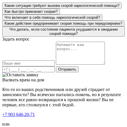
отца в чувства, дал рекомендации. Будем надеяться на
Какие ситуации требуют вызова скорой наркологической помощи?
долгосрочный результат, подумываем о прохождении
Как быстро приезжает скорая?
курса реабилитации.
Что включает в себя помощь наркологической скорой?
Какие действия предпринимает скорая помощь при передозировке?
Что делать, если состояние пациента ухудшается в ожидании
скорой помощи?
Задать вопрос
Я не первый раз обращаюсь по вызову врача на дом.
Мне делали капельницу от запоя, потом я решилась и на
кодировку. Хочу отметить, что весь персонал очень
Отправить
приветливый и чуткий. Всегда с пониманием подходят
к ситуации. Профессионализм, четкость действий, все
Вызвать врача на дом
на высшем уровне. Спасибо за вашу работу!
Кто-то из ваших родственников или друзей страдает от
зависимости? Вы всячески пытались помочь, но в результате
человек все равно возвращался к прошлой жизни? Вы не
первые, кто столкнулся с этой бедой.
+7 903 646-20-71
или