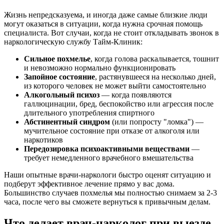
Жизнь непредсказуема, и иногда даже самые близкие люди
могут оказаться в ситуации, когда нужна срочная помощь
специалиста. Вот случаи, когда не стоит откладывать звонок в
наркологическую службу Тайм-Клиник:
Сильное похмелье
, когда голова раскалывается, тошнит
и невозможно нормально функционировать
Запойное состояние
, растянувшееся на несколько дней,
из которого человек не может выйти самостоятельно
Алкогольный психоз
— когда появляются
галлюцинации, бред, беспокойство или агрессия после
длительного употребления спиртного
Абстинентный синдром
(или попросту "ломка") —
мучительное состояние при отказе от алкоголя или
наркотиков
Передозировка психоактивными веществами
—
требует немедленного врачебного вмешательства
Наши опытные врачи-наркологи быстро оценят ситуацию и
подберут эффективное лечение прямо у вас дома.
Большинство случаев похмелья мы полностью снимаем за 2-3
часа, после чего вы сможете вернуться к привычным делам.
Что делает врач-нарколог при выезде