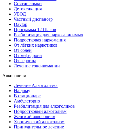
Снятие ломки
Детоксикация
УБОД
Частный диспансер
Daytop
Программа 12 Шагов
Реабилитация для наркозависимых
Подростковая наркомания
От лёгких наркотиков
От солей
От мефедрона
От героина
Лечение токсикомании
Алкоголизм
Лечение Алкоголизма
На дому
В стационаре
Амбулаторно
Реабилитация для алкоголиков
Подростковый алкоголизм
Женский алкоголизм
Хронический алкоголизм
Принудительное лечение