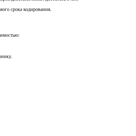
мого срока кодирования.
симостью:
инику.