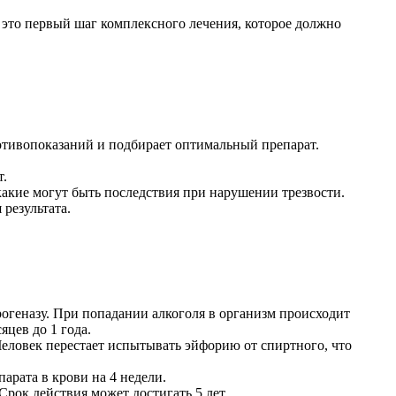
 это первый шаг комплексного лечения, которое должно
отивопоказаний и подбирает оптимальный препарат.
т.
 какие могут быть последствия при нарушении трезвости.
результата.
геназу. При попадании алкоголя в организм происходит
цев до 1 года.
еловек перестает испытывать эйфорию от спиртного, что
арата в крови на 4 недели.
ок действия может достигать 5 лет.