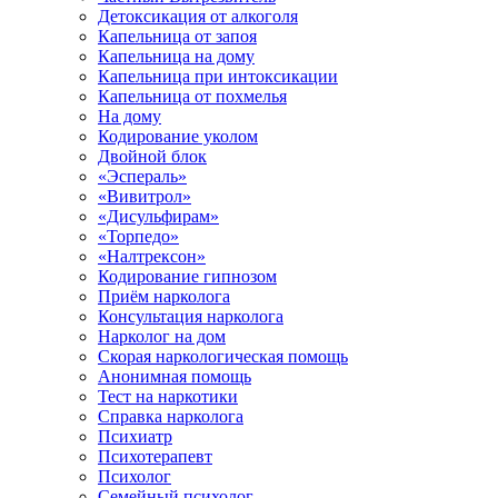
Детоксикация от алкоголя
Капельница от запоя
Капельница на дому
Капельница при интоксикации
Капельница от похмелья
На дому
Кодирование уколом
Двойной блок
«Эспераль»
«Вивитрол»
«Дисульфирам»
«Торпедо»
«Налтрексон»
Кодирование гипнозом
Приём нарколога
Консультация нарколога
Нарколог на дом
Скорая наркологическая помощь
Анонимная помощь
Тест на наркотики
Справка нарколога
Психиатр
Психотерапевт
Психолог
Семейный психолог