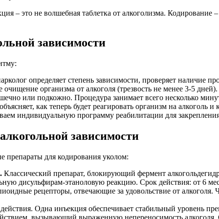
ия – это не волшебная таблетка от алкоголизма. Кодирование –
ольной зависимости
итму:
арколог определяет степень зависимости, проверяет наличие пр
очищение организма от алкоголя (трезвость не менее 3-5 дней).
ечно или подкожно. Процедура занимает всего несколько мину
бъясняет, как теперь будет реагировать организм на алкоголь и
аем индивидуальную программу реабилитации для закрепления 
 алкогольной зависимости
е препараты для кодирования уколом:
.
Классический препарат, блокирующий фермент алкогольдегидро
ную дисульфирам-этаноловую реакцию. Срок действия: от 6 меся
иоидные рецепторы, отвечающие за удовольствие от алкоголя. Ч
ействия. Одна инъекция обеспечивает стабильный уровень преп
ствием, вызывающий выраженную непереносимость алкоголя. Ср