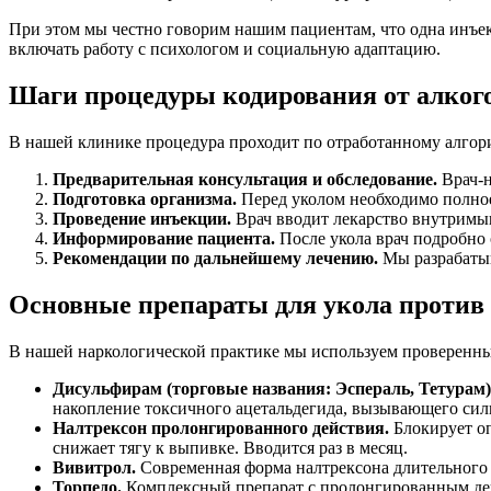
При этом мы честно говорим нашим пациентам, что одна инъекц
включать работу с психологом и социальную адаптацию.
Шаги процедуры кодирования от алког
В нашей клинике процедура проходит по отработанному алгор
Предварительная консультация и обследование.
Врач-н
Подготовка организма.
Перед уколом необходимо полное 
Проведение инъекции.
Врач вводит лекарство внутримыш
Информирование пациента.
После укола врач подробно о
Рекомендации по дальнейшему лечению.
Мы разрабатыв
Основные препараты для укола против
В нашей наркологической практике мы используем проверенны
Дисульфирам (торговые названия: Эспераль, Тетурам)
накопление токсичного ацетальдегида, вызывающего силь
Налтрексон пролонгированного действия.
Блокирует оп
снижает тягу к выпивке. Вводится раз в месяц.
Вивитрол.
Современная форма налтрексона длительного д
Торпедо.
Комплексный препарат с пролонгированным дей