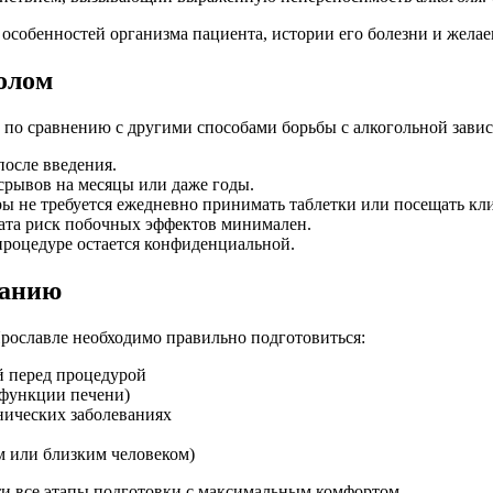
 особенностей организма пациента, истории его болезни и желае
олом
по сравнению с другими способами борьбы с алкогольной зави
после введения.
срывов на месяцы или даже годы.
ы не требуется ежедневно принимать таблетки или посещать кл
ата риск побочных эффектов минимален.
роцедуре остается конфиденциальной.
ванию
рославле необходимо правильно подготовиться:
й перед процедурой
 функции печени)
нических заболеваниях
 или близким человеком)
 все этапы подготовки с максимальным комфортом.