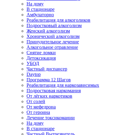
На дому
В стационаре
Амбулаторно
Реабилитация для алкоголиков
Подростковый алкоголизм
Женский алкоголизм
Хронический алкоголизм
Принудительное лечение
Алкогольное отравление
Снятие ломки
Детоксикация
УБОД
Частный диспансер
Daytop
Программа 12 Шагов
Реабилитация для наркозависимых
Подростковая наркомания
От лёгких наркотиков
От солей
От мефедрона
От героина
Лечение токсикомании
На дому
В стационаре
Частный Вытрезвитель